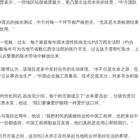
贾贾表示，一些地区钻探难度极大，更凸显出这些水井的珍贵，“中方团队
置后的抽水测试，中方对每一个环节都严格把关。“尤其是水质检测结果
饮用。”
笔账：过去，每个家庭每年因水源性疾病支出约5万西非法郎（约合
味着每年可为当地节省数亿西非法郎的医疗开支。过去孩子需帮忙取水，上
以从繁重的取水劳动中解放出来。
隆博认为，该项目是多中友好合作的生动体现。“水不仅是生命之源，也
专注从事农业生产，“中国企业施工质量高、技术交底充分，对多哥乡村振
长阿武·昌加尼介绍，每个村庄都成立了“水务委员会”，分级负责日
查水泵，他说：“我们要像爱护眼睛一样爱护这口井。”
与项目近两年。他说：“我把村民的困难转达给中国工程师，也把来自中
一切都值得。中国工程师勤奋且友善，他们真的是在用心帮助我们。”
升月落之间，这305口水井正在托举起当地民众对美好生活的希望。