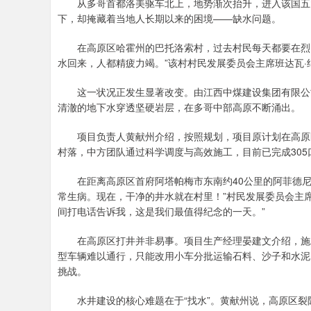
从多哥首都洛美驱车北上，地势渐次抬升，进入该国五大
下，却掩藏着当地人长期以来的困境——缺水问题。
在高原区哈霍州的巴托洛索村，过去村民每天都要在烈日
水回来，人都精疲力竭。”该村村民发展委员会主席班达瓦·
这一状况正发生显著改变。由江西中煤建设集团有限公司承
清澈的地下水穿透坚硬岩层，在多哥中部高原不断涌出。
项目负责人黄献州介绍，按照规划，项目原计划在高原区
村落，中方团队通过科学调度与高效施工，目前已完成30
在距离高原区首府阿塔帕梅市东南约40公里的阿菲德尼昂
常生病。现在，干净的井水就在村里！”村民发展委员会主
间打电话告诉我，这是我们最值得纪念的一天。”
在高原区打井并非易事。项目生产经理晏建文介绍，施工点
型车辆难以通行，只能改用小车分批运输石料、沙子和水泥
挑战。
水井建设的核心难题在于“找水”。黄献州说，高原区裂