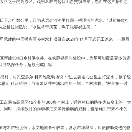
区之一的高原区。茂密丛林与起伏山峦交织成景，然而在这片葱郁之
下步行数公里，只为从远处河沟里打回一桶浑浊的泥水。“以前每次打
纳亚格拉回忆说，“水里常带病菌，喝了很容易生病。”
建的中国援多哥乡村水利项目自2024年11月正式开工以来，一股股
新建300口乡村供水井。在实际勘探与建设中，为尽可能覆盖更多偏远
5口井钻探任务，超额完成目标。
村，村民查多尔·科库维激动地说：“过去要走几公里去打泥水，孩子经
席恩丘·科沃维说，当清泉从井中涌出的那一刻，全村沸腾。“村长第一时
遍布高原区12个州的300多个村庄，通往村庄的路多为狭窄土路，大
。同时，持续数月的雨季和疟疾等传染病的威胁，也给施工带来不小的
隙与断层密度低，水文地质条件较差，含水层埋藏深，即便借助先进的物