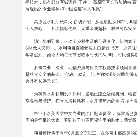
探技术，仍有部分区域遭遇“干井”。高原区区长马加纳韦·
展现出的专业精神和‘中国速度’令人敬佩”。
高原区水利厅长科戈·伊切介绍，从地质勘探到72小时静
令人放心——各项指标优良，无重金属超标，村民可以安全
清洁水的到来，带动了乡村生活的连锁变化。伊切算了一
604元人民币）。水利项目直接受益人口超过15万，这意
学常迟到。如今人均每天节省取水时长约3小时，村民也得
多哥农业、渔业、动物资源与粮食主权部技术顾问亚奥·
是粮食安全的基础。”他说，稳定、洁净的水源使农民能够
兴具有长远意义”。
为确保水井长期发挥作用，当地已建立运维机制。哈霍州州
常巡检与维护。在阿瓦洛科佩村，水井维护员萨蒂·考每天巡
毕业于洛美大学中文专业的项目翻译贾霍·让德雷斯已参
国的关怀带给大家。看到孩子们不再喝沟里的脏水，我觉得
项目预计将于今年6月底全面竣工。在多哥中部高原的日